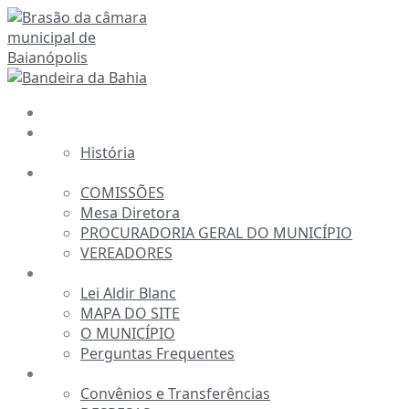
Ir
para
o
conteúdo
INÍCIO
A CÂMARA
História
ESTRUTURA
COMISSÕES
Mesa Diretora
PROCURADORIA GERAL DO MUNICÍPIO
VEREADORES
INFORMAÇÕES
Lei Aldir Blanc
MAPA DO SITE
O MUNICÍPIO
Perguntas Frequentes
TRANSPARÊNCIA
Convênios e Transferências