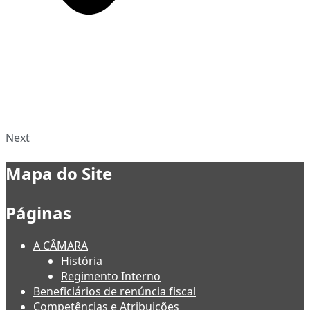
Next
Mapa do Site
Páginas
A CÂMARA
História
Regimento Interno
Beneficiários de renúncia fiscal
Competências e Atribuições