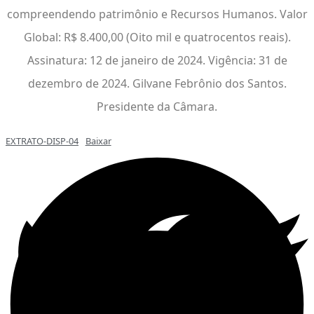
compreendendo patrimônio e Recursos Humanos. Valor
Global: R$ 8.400,00 (Oito mil e quatrocentos reais).
Assinatura: 12 de janeiro de 2024. Vigência: 31 de
dezembro de 2024. Gilvane Febrônio dos Santos.
Presidente da Câmara.
EXTRATO-DISP-04
Baixar