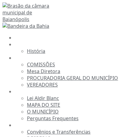
Ir
para
o
conteúdo
INÍCIO
A CÂMARA
História
ESTRUTURA
COMISSÕES
Mesa Diretora
PROCURADORIA GERAL DO MUNICÍPIO
VEREADORES
INFORMAÇÕES
Lei Aldir Blanc
MAPA DO SITE
O MUNICÍPIO
Perguntas Frequentes
TRANSPARÊNCIA
Convênios e Transferências