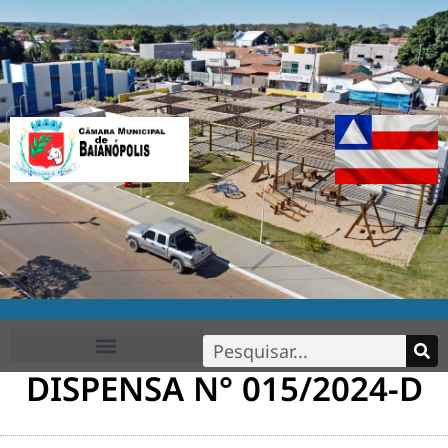
DISPENSA N° 015/2024-D
FALE CONOSCO