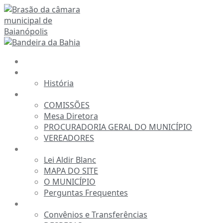
Ir
para
o
conteúdo
INÍCIO
A CÂMARA
História
ESTRUTURA
COMISSÕES
Mesa Diretora
PROCURADORIA GERAL DO MUNICÍPIO
VEREADORES
INFORMAÇÕES
Lei Aldir Blanc
MAPA DO SITE
O MUNICÍPIO
Perguntas Frequentes
TRANSPARÊNCIA
Convênios e Transferências