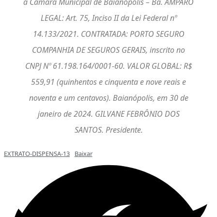
a Câmara Municipal de Baianópolis – Ba. AMPARO
LEGAL: Art. 75, Inciso II da Lei Federal nº
14.133/2021. CONTRATADA: PORTO SEGURO
COMPANHIA DE SEGUROS GERAIS, inscrito no
CNPJ Nº 61.198.164/0001-60. VALOR GLOBAL: R$
559,91 (quinhentos e cinquenta e nove reais e
noventa e um centavos). Baianópolis, em 30 de
janeiro de 2024. GILVANE FEBRÔNIO DOS
SANTOS. Presidente.
EXTRATO-DISPENSA-13
Baixar