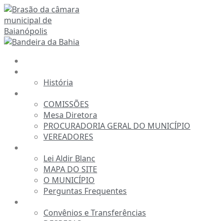
Ir
para
o
conteúdo
INÍCIO
A CÂMARA
História
ESTRUTURA
COMISSÕES
Mesa Diretora
PROCURADORIA GERAL DO MUNICÍPIO
VEREADORES
INFORMAÇÕES
Lei Aldir Blanc
MAPA DO SITE
O MUNICÍPIO
Perguntas Frequentes
TRANSPARÊNCIA
Convênios e Transferências