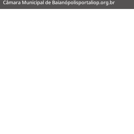
Câmara Municipal de Baianópolis
portaliop.org.br