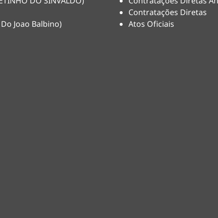
(NETINHO DO SINVALDO)
Contratações Diretas An
Contratações Diretas
 Do Joao Balbino)
Atos Oficiais