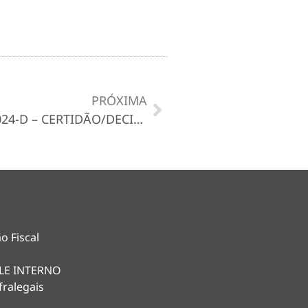
PRÓXIMA
DISPENSA DE LICITAÇÃO Nº 022/2024-D – CERTIDÃO/DECISÃO
o Fiscal
LE INTERNO
fralegais