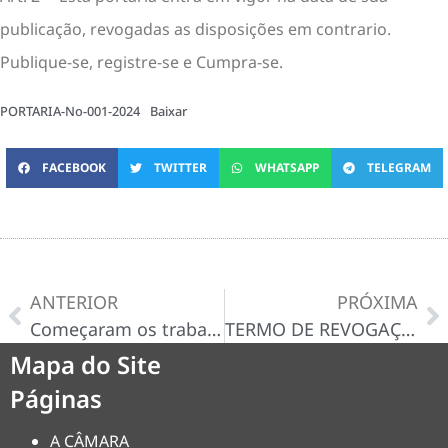
publicação, revogadas as disposições em contrario.
Publique-se, registre-se e Cumpra-se.
PORTARIA-No-001-2024
Baixar
FACEBOOK
TWITTER
WHATSAPP
TELEGRAM
ANTERIOR
PRÓXIMA
Começaram os trabalhos para pavimentação asfáltica na Comunidade de Boa Esperança graças à parceria entre Weube Febrônio, o Ex-Presidente da Câmara Netinho do Sinvaldo e o atuante Deputado Federal Arthur Maia
TERMO DE REVOGAÇÃO – 1º TERMO ADITIVO DE PRORROGAÇÃO DE PRAZO AO CONTRATO Nº 010/2023
Mapa do Site
Páginas
A CÂMARA