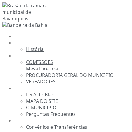
Ir
para
o
conteúdo
INÍCIO
A CÂMARA
História
ESTRUTURA
COMISSÕES
Mesa Diretora
PROCURADORIA GERAL DO MUNICÍPIO
VEREADORES
INFORMAÇÕES
Lei Aldir Blanc
MAPA DO SITE
O MUNICÍPIO
Perguntas Frequentes
TRANSPARÊNCIA
Convênios e Transferências