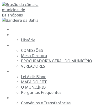
Ir
para
o
conteúdo
INÍCIO
A CÂMARA
História
ESTRUTURA
COMISSÕES
Mesa Diretora
PROCURADORIA GERAL DO MUNICÍPIO
VEREADORES
INFORMAÇÕES
Lei Aldir Blanc
MAPA DO SITE
O MUNICÍPIO
Perguntas Frequentes
TRANSPARÊNCIA
Convênios e Transferências