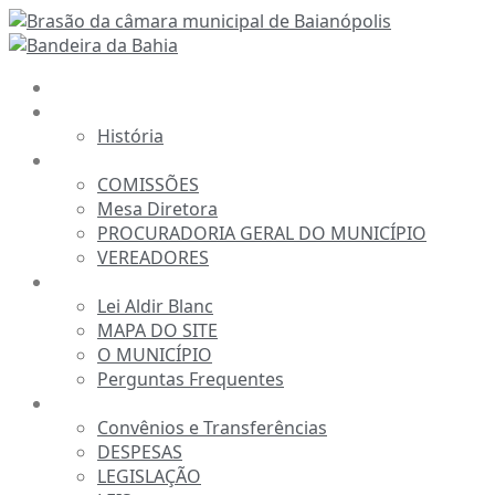
Ir
para
o
INÍCIO
conteúdo
A CÂMARA
História
ESTRUTURA
COMISSÕES
Mesa Diretora
PROCURADORIA GERAL DO MUNICÍPIO
VEREADORES
INFORMAÇÕES
Lei Aldir Blanc
MAPA DO SITE
O MUNICÍPIO
Perguntas Frequentes
TRANSPARÊNCIA
Convênios e Transferências
DESPESAS
LEGISLAÇÃO