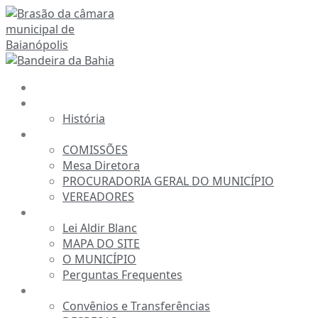
Ir
para
o
conteúdo
INÍCIO
A CÂMARA
História
ESTRUTURA
COMISSÕES
Mesa Diretora
PROCURADORIA GERAL DO MUNICÍPIO
VEREADORES
INFORMAÇÕES
Lei Aldir Blanc
MAPA DO SITE
O MUNICÍPIO
Perguntas Frequentes
TRANSPARÊNCIA
Convênios e Transferências